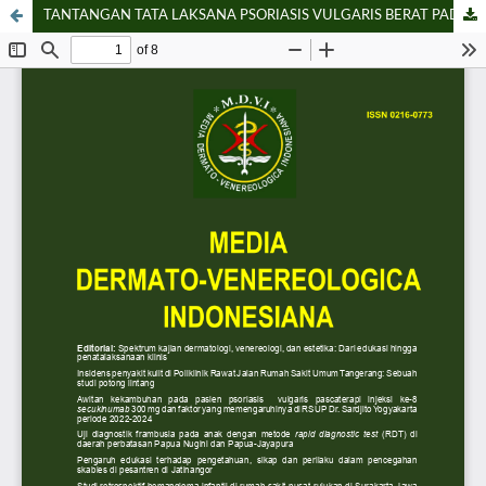
TANTANGAN TATA LAKSANA PSORIASIS VULGARIS BERAT PADA PASIEN DENGAN SINDROM IMUNODEFISIENSI AKUISITA